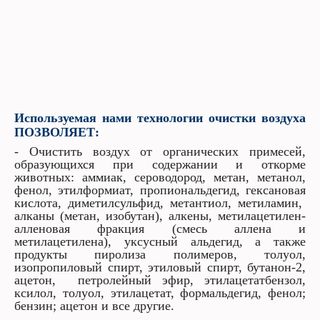
Используемая нами технологии очистки воздуха
ПОЗВОЛЯЕТ:
- Очистить воздух от органических примесей,
образующихся при содержании и откорме
животных: аммиак, сероводород, метан, метанол,
фенол, этилформиат, пропиональдегид, гексановая
кислота, диметилсульфид, метантиол, метиламин,
алканы (метан, изобутан), алкены, метилацетилен-
алленовая фракция (смесь аллена и
метилацетилена), уксусный альдегид, а также
продукты пиролиза полимеров, толуол,
изопропиловый спирт, этиловый спирт, бутанон-2,
ацетон, петролейный эфир, этилацетатбензол,
ксилол, толуол, этилацетат, формальдегид, фенол;
бензин; ацетон и все другие.