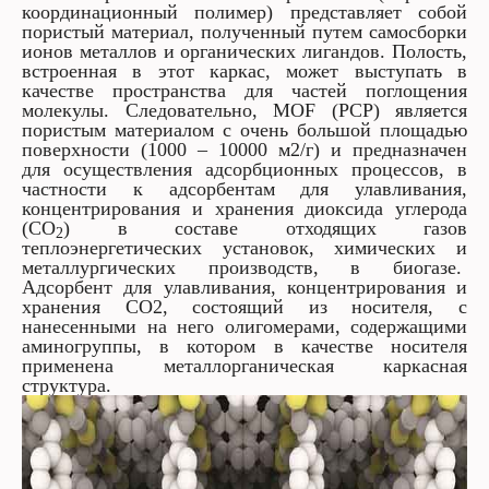
координационный полимер) представляет собой
пористый материал, полученный путем самосборки
ионов металлов и органических лигандов. Полость,
встроенная в этот каркас, может выступать в
качестве пространства для частей поглощения
молекулы. Следовательно, MOF (PCP) является
пористым материалом с очень большой площадью
поверхности (1000 – 10000 м2/г) и предназначен
для осуществления адсорбционных процессов, в
частности к адсорбентам для улавливания,
концентрирования и хранения диоксида углерода
(CO
) в составе отходящих газов
2
теплоэнергетических установок, химических и
металлургических производств, в биогазе.
Адсорбент для улавливания, концентрирования и
хранения CO2, состоящий из носителя, с
нанесенными на него олигомерами, содержащими
аминогруппы, в котором в качестве носителя
применена металлорганическая каркасная
структура.