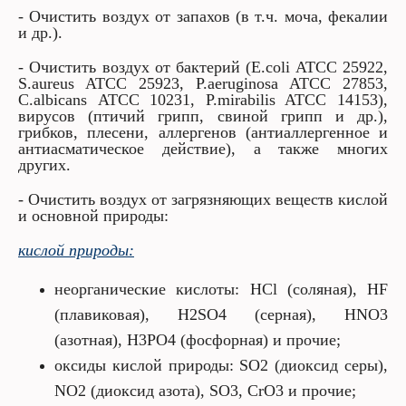
- Очистить воздух от запахов (в т.ч. моча, фекалии
и др.).
- Очистить воздух от бактерий (E.coli ATCC 25922,
S.aureus ATCC 25923, P.aeruginosa ATCC 27853,
C.albicans АТСС 10231, P.mirabilis ATCC 14153),
вирусов (птичий грипп, свиной грипп и др.),
грибков, плесени, аллергенов (антиаллергенное и
антиасматическое действие), а также многих
других.
- Очистить воздух от загрязняющих веществ кислой
и основной природы:
кислой природы:
неорганические кислоты: HCl (соляная), HF
(плавиковая), H2SO4 (серная), HNO3
(азотная), H3PO4 (фосфорная) и прочие;
оксиды кислой природы: SO2 (диоксид серы),
NO2 (диоксид азота), SO3, CrO3 и прочие;