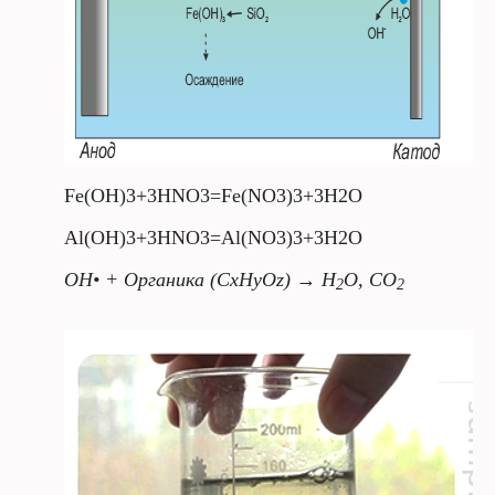
Fe(OH)3+3HNO3=Fe(NO3)3+3H2O
Al(OH)3+3HNO3=Al(NO3)3+3H2O
OH• +
Органика
(CxHyOz) → H
O, CO
2
2