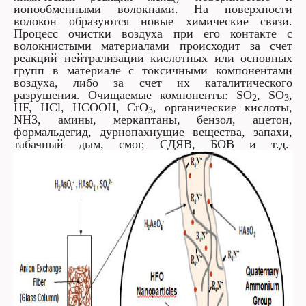
ионообменными волокнами. На поверхности
волокон образуются новые химические связи.
Процесс очистки воздуха при его контакте с
волокнистыми материалами происходит за счет
реакций нейтрализации кислотных или основных
групп в материале с токсичными компонентами
воздуха, либо за счет их каталитического
разрушения. Очищаемые компоненты: SO
, SO
,
2
3
HF, HCl, HCOOH, CrO
, органические кислоты,
3
NH3, амины, меркаптаны, бензол, ацетон,
формальдегид, дурнопахнущие вещества, запахи,
табачный дым, смог, СДЯВ, БОВ и т.д.