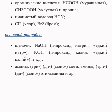
органические кислоты: HCOOH (муравьиная),
CH3COOH (уксусная) и прочие;
цианистый водород HCN;
Cl2 (хлор), Br2 (бром);
основной природы:
щелочи: NaOH (гидроксид натрия, «едкий
натр»), KOH (гидроксид калия, «едкий
калий») и т.д.;
амины: (три-) (ди-) (моно-) метиламины, (три-)
(ди-) (моно-) эти-ламины и др.